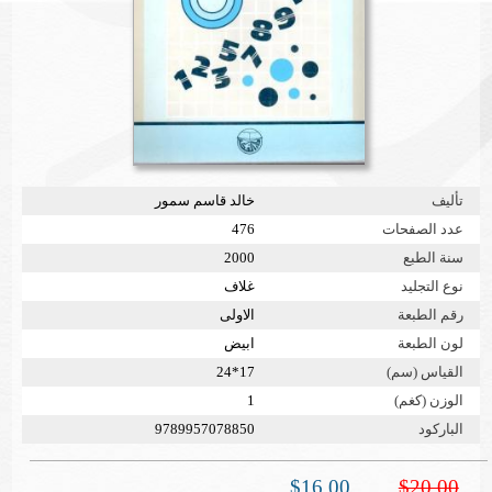
تأليف
خالد قاسم سمور
عدد الصفحات
476
سنة الطبع
2000
نوع التجليد
غلاف
رقم الطبعة
الاولى
لون الطبعة
ابيض
القياس (سم)
17*24
الوزن (كغم)
1
الباركود
9789957078850
$16.00
$20.00