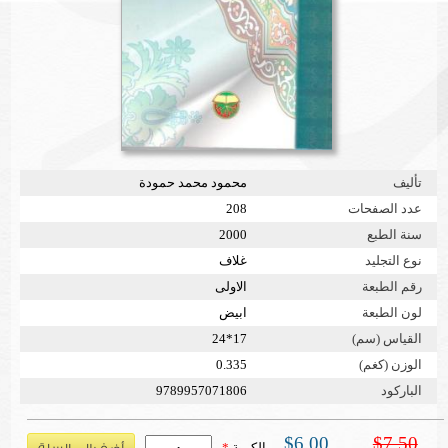
تأليف
محمود محمد حمودة
عدد الصفحات
208
سنة الطبع
2000
نوع التجليد
غلاف
رقم الطبعة
الاولى
لون الطبعة
ابيض
القياس (سم)
17*24
الوزن (كغم)
0.335
الباركود
9789957071806
$6.00
$7.50
الكمية
*