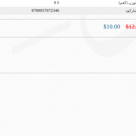
لوزن (كغم)
0.5
باركود
9789957072346
$10.00
$12