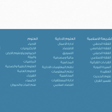
لشريعة الاسلامية
العلوم الادارية
العلوم
ك
الفقه الحنفي
ادارة الاعمال
الاحياء
إ
الفقه الشافعي
الاقتصاد
الالكترونيات
الفقه الحنبلي
التسويق
الجيولوجياوعلوم الارض
والبيئة
الفقه الاسلامي
مالية ومصرفية
الرياضيات
القراءات القرآنية
المحاسبة
العلوم الطبية والصحية
السيرة النبوية
نظم المعلومات الادارية
العلوم العامة
العقيدة
نظم المعلومات
المحاسبية
الفيزياء
علوم الحديث
ادارة المستثفيات
الكيمياء
تفسير القران
اقتصاد اسلامي
علم النبات والحيوان