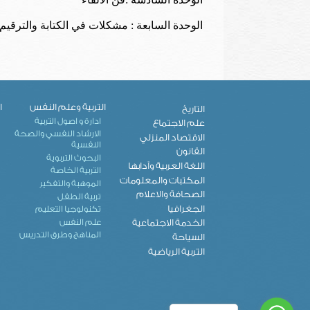
الوحدة السابعة : مشكلات في الكتابة والترقيم
التربية وعلم النفس
ا
التاريخ
ادارة و اصول التربية
علم الاجتماع
الارشاد النفسي والصحة
الاقتصاد المنزلي
النفسية
القانون
البحوث التربوية
اللغة العربية وآدابها
التربية الخاصة
المكتبات والمعلومات
الموهبة والتفكير
الصحافة والاعلام
تربية الطفل
الجغرافيا
تكنولوجيا التعليم
علم النفس
الخدمة الاجتماعية
المناهج وطرق التدريس
السياحة
التربية الرياضية