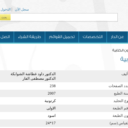
سجل الآن
الدخول
بحث
Search form
عن الدار
التخصصات
تحميل القوائم
طريقة الشراء
اتصل ب
ن الكتابية
بية
أليف
الدكتور داود غطاشة الشوابكة
الدكتور مصطفى الفار
دد الصفحات
238
نة الطبع
2007
ع التجليد
كرتونية
قم الطبعة
الاولى
ون الطبعة
اسود
لقياس (سم)
17*24