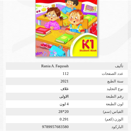
تأليف
Rania A. Faqusah
عدد الصفحات
112
سنة الطبع
2021
نوع التجليد
غلاف
رقم الطبعة
الاولى
لون الطبعة
4 لون
القياس (سم)
20*28
الوزن (كغم)
0.291
الباركود
9789957683580