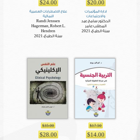
$24.00
$20.00
ادارة المؤتمرات
علاج الاضطرابات العصبية
والاجتماعات
النمائية
الدكتور سامح عبد
Randi Jenssen
المطلب عامر
Hagerman, Robert L.
2021
سنة الطبع:
Hendren
2021
سنة الطبع:
$35.00
$17.50
$28.00
$14.00