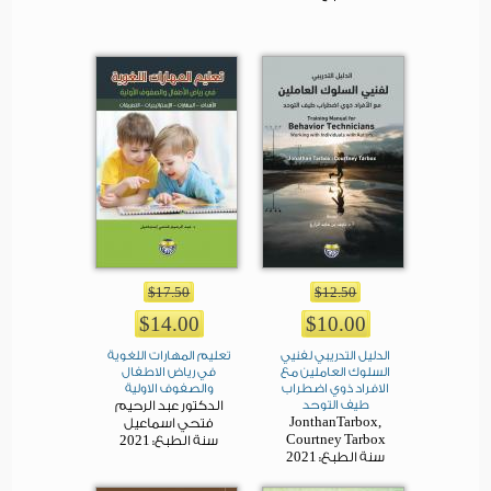
$17.50
$12.50
$14.00
$10.00
الدليل التدريبي لفنيي
تعليم المهارات اللغوية
السلوك العاملين مع
في رياض الاطفال
الافراد ذوي اضطراب
والصفوف الاولية
طيف التوحد
الدكتور عبد الرحيم
JonthanTarbox,
فتحي اسماعيل
2021
Courtney Tarbox
سنة الطبع:
2021
سنة الطبع: