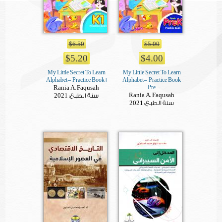
$6.50
$5.00
$5.20
$4.00
My Little Secret To Learn
My Little Secret To Learn
Alphabet- Practice Book 1
Alphabet- Practice Book
Rania A. Faqusah
Pre
2021
Rania A. Faqusah
سنة الطبع:
2021
سنة الطبع: