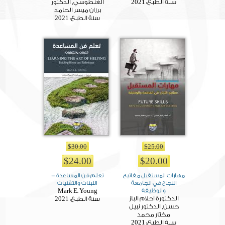
2021
سنة الطبع:
الغنطوسي, الدكتور
برزان ميسر الحامد
2021
سنة الطبع:
$30.00
$25.00
$24.00
$20.00
مهارات المستقبل مفاتيح
تعلم فن المساعدة -
النجاح في الجامعة
اللبنات والتقنيات
والوظيفة
Mark E. Young
الدكتورة احلام الباز
2021
سنة الطبع:
حسن, الدكتور نبيل
مختار محمد
2021
سنة الطبع: