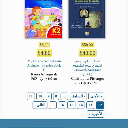
$6.00
$50.00
$4.80
$40.00
اضطراب الوسواس
My Little Secret To Learn
القهري علم الظاهرة،
Alphabet- Practice Book
فسيولوجية المرض،
2
والعلاج
Rania A. Faqusah
2021
Christopher Pittenger
سنة الطبع:
2021
سنة الطبع:
Pages
« الأولى
‹ السابق
…
8
9
10
11
12
13
14
15
16
…
التالي ›
الأخيرة »