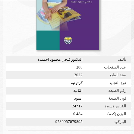
تأليف
الدكتور فتحي محمود احميدة
عدد الصفحات
208
سنة الطبع
2022
نوع التجليد
كرتونية
رقم الطبعة
الثانية
لون الطبعة
اسود
القياس (سم)
17*24
الوزن (كغم)
0.484
الباركود
9789957079895