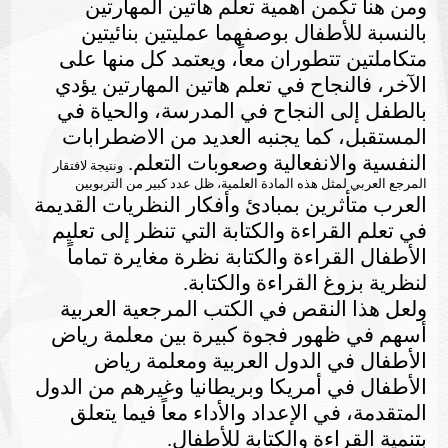
ومن هنا تكمن أهمية تعلم هاتين المهارتين
بالنسبة للأطفال بوصفهما عمليتين بنائيتين
متكاملتين تتطوران معاً، ويعتمد كل منها على
الآخر، فالنجاح في تعلم هاتين المهارتين يؤدي
بالطفل إلى النجاح في المدرسة، والحياة في
المستقبل، كما يجنبه العديد من الاضطرابات
النفسية والانفعالية وصعوبات التعلم.
ونتيجة لافتقار
المرجع العربي لمثل هذه المادة العلمية، ظل عدد كبير من
التربويين
العرب متأثرين بمبادئ وأفكار النظريات القديمة
في تعلم القراءة والكتابة التي تنظر إلى تعليم
الأطفال القراءة والكتابة نظرة مغايرة تماماً
لنظرية بزوغ القراءة والكتابة.
ولعل هذا النقص في الكتب المرجعية العربية
أسهم في ظهور فجوة كبيرة بين معلمة رياض
الأطفال في الدول العربية ومعلمة رياض
الأطفال في أمريكا وبريطانيا وغيرهم من الدول
المتقدمة، في الإعداد والأداء معاً فيما يتعلق
بتنمية القراءة والكتابة للأطفال.