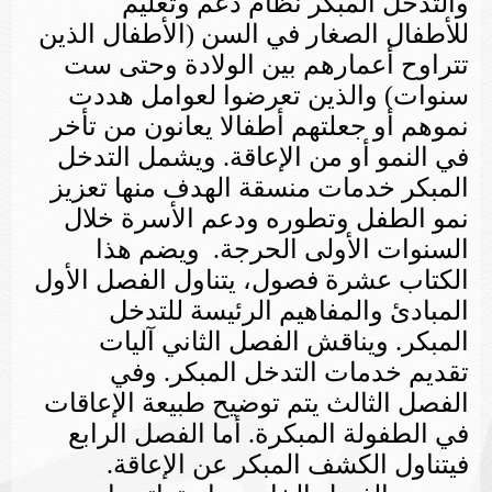
والتدخل المبكر نظام دعم وتعليم
للأطفال الصغار في السن (الأطفال الذين
تتراوح أعمارهم بين الولادة وحتى ست
سنوات) والذين تعرضوا لعوامل هددت
نموهم أو جعلتهم أطفالا يعانون من تأخر
في النمو أو من الإعاقة. ويشمل التدخل
المبكر خدمات منسقة الهدف منها تعزيز
نمو الطفل وتطوره ودعم الأسرة خلال
السنوات الأولى الحرجة. ويضم هذا
الكتاب عشرة فصول، يتناول الفصل الأول
المبادئ والمفاهيم الرئيسة للتدخل
المبكر. ويناقش الفصل الثاني آليات
تقديم خدمات التدخل المبكر. وفي
الفصل الثالث يتم توضيح طبيعة الإعاقات
في الطفولة المبكرة. أما الفصل الرابع
فيتناول الكشف المبكر عن الإعاقة.