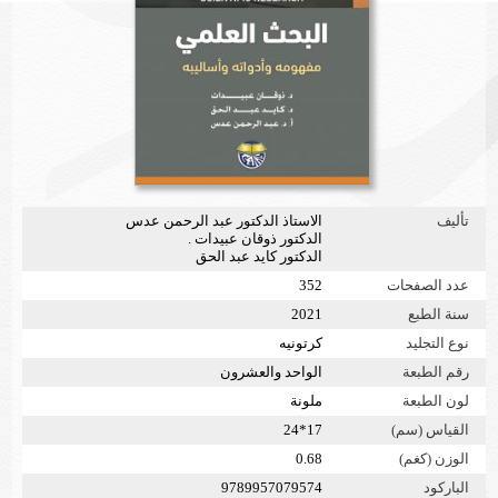
تأليف
الاستاذ الدكتور عبد الرحمن عدس
الدكتور ذوقان عبيدات .
الدكتور كايد عبد الحق
عدد الصفحات
352
سنة الطبع
2021
نوع التجليد
كرتونيه
رقم الطبعة
الواحد والعشرون
لون الطبعة
ملونة
القياس (سم)
17*24
الوزن (كغم)
0.68
الباركود
9789957079574