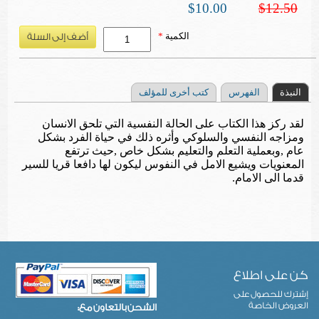
$10.00
$12.50
الكمية
*
النبذة
الفهرس
كتب أخرى للمؤلف
لقد ركز هذا الكتاب على الحالة النفسية التي تلحق الانسان
ومزاجه النفسي والسلوكي وأثره ذلك في حياة الفرد بشكل
عام ,وبعملية التعلم والتعليم بشكل خاص ,حيث ترتفع
المعنويات ويشيع الامل في النفوس ليكون لها دافعا قريا للسير
قدما الى الامام.
كن على اطلاع
إشترك للحصول على
العروض الخاصة
الشحن بالتعاون مع: