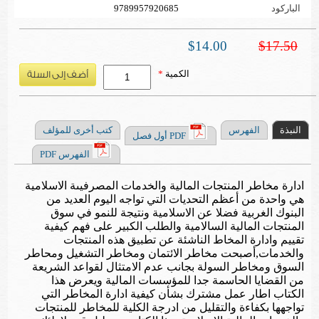
الباركود
9789957920685
$14.00
$17.50
الكمية
*
النبذة
الفهرس
كتب أخرى للمؤلف
PDF أول فصل
الفهرس PDF
ادارة مخاطر المنتجات المالية والخدمات المصرفيىة الاسلامية
هي واحدة من أعظم التحديات التي تواجه اليوم العديد من
البنوك الغربية فضلا عن الاسلامية ونتيجة للنمو في سوق
المنتجات المالية السالامية والطلب الكبير على فهم كيفية
تقييم وادارة المخاط الناشئة عن تطبيق هذه المنتجات
والخدمات,أصبحت مخاطر الائتمان ومخاطر التشغيل ومحاطر
السوق ومخاطر السولة بجانب عدم الامتثال لقواعد الشريعة
من القضايا الحاسمة جدا للمؤسسات المالية ويعرض هذا
الكتاب اطار عمل مشترك بشأن كيفية ادارة المخاطر التي
تواجهها بكفاءة والتقليل من ادرجة الكلية للمخاطر للمنتجات