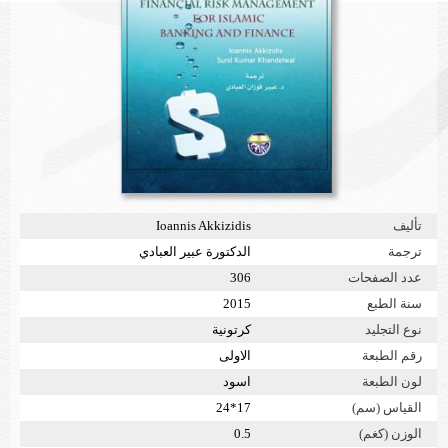
تأليف
Ioannis Akkizidis
ترجمة
الدكتورة عبير العبادي
عدد الصفحات
306
سنة الطبع
2015
نوع التجليد
كرتونية
رقم الطبعة
الاولى
لون الطبعة
اسود
القياس (سم)
17*24
الوزن (كغم)
0.5