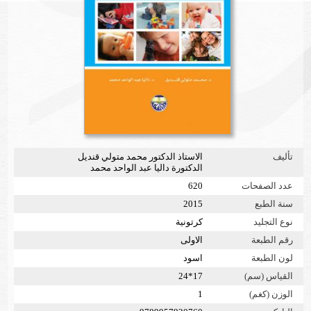
تأليف
الاستاذ الدكتور محمد متولي قنديل
الدكتورة داليا عبد الواحد محمد
عدد الصفحات
620
سنة الطبع
2015
نوع التجليد
كرتونية
رقم الطبعة
الاولى
لون الطبعة
اسود
القياس (سم)
17*24
الوزن (كغم)
1