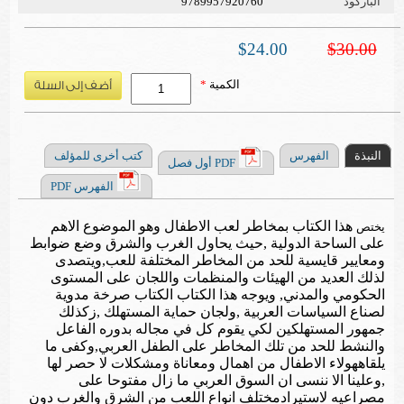
الباركود
9789957920760
$24.00
$30.00
الكمية
*
النبذة
الفهرس
كتب أخرى للمؤلف
PDF أول فصل
الفهرس PDF
هذا الكتاب بمخاطر لعب الاطفال وهو الموضوع الاهم
يختص
على الساحة الدولية ,حيث يحاول الغرب والشرق وضع ضوابط
ومعايير قايسية للحد من المخاطر المختلفة للعب,ويتصدى
لذلك العديد من الهيئات والمنظمات واللجان على المستوى
الحكومي والمدني, ويوجه هذا الكتاب الكتاب صرخة مدوية
لصناع السياسات العربية ,ولجان حماية المستهلك ,زكذلك
جمهور المستهلكين لكي يقوم كل في مجاله بدوره الفاعل
والنشط للحد من تلك المخاطر على الطفل العربي,وكفى ما
يلقاههولاء الاطفال من اهمال ومعاناة ومشكلات لا حصر لها
,وعلينا الا ننسى ان السوق العربي ما زال مفتوحا على
مصراعيه لاستيرادمختلف انواع اللعب من الشرق والغرب دون