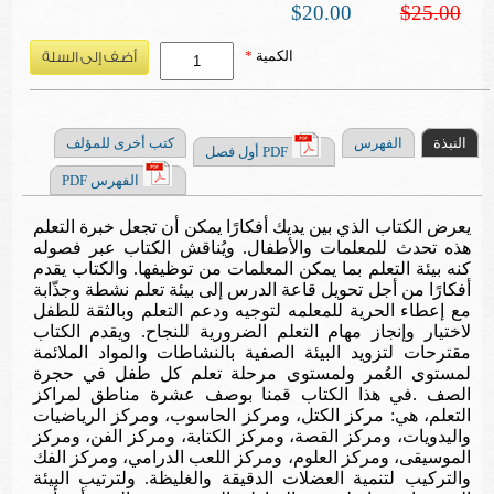
$20.00
$25.00
الكمية
*
النبذة
الفهرس
كتب أخرى للمؤلف
PDF أول فصل
الفهرس PDF
يعرض الكتاب
الذي بين يديك
أفكارً
ا
يمكن أن تجعل
خبرة التعلم
هذه تحدث للمعلما
ت
والأطفال.
و
يُناقش
الكتاب عبر فصوله
كنه بيئة التعلم بما يمكن المعلمات من توظيفها. والكتاب يقدم
أفكارً
ا
من أجل تحويل قاعة الدرس إلى بيئة تعلم نشطة وجذّابة
مع إعطاء
الحرية للمعلمه
لتوجيه ودعم
التعلم
وبالثقة للطفل
لاختيار
وإنجاز مهام
ال
تعلم
الضر
ورية للنجاح.
ويقدم الكتاب
مقترحات
لتزويد
البيئة الصفية با
لنشاطات والمواد الملائمة
لمستوى العُمر و
لمستوى
مرحلة
تعلم
كل طفل في
حجرة
الصف
.
في هذا الكتاب قمنا بوصف
عشرة
مناطق لمراكز
التعلم، هي: مركز الكتل
،
ومركز ال
حاسوب،
ومركز الرياضيات
واليدويات
،
ومركز القصة
،
ومركز الكتابة
،
ومركز ال
فن،
ومركز
الموسيقى، ومركز العلوم
،
ومركز اللعب الدرامي
، و
مركز
الفك
والتركيب لتنمية
العضلات
الدقيقة و
الغليظة
.
و
لترتيب البيئة