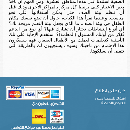
الصف
ية
استندنا
على هذه المناطق
العشرة
،
و
من المهم
أن نأخذ
بعين الاعتبار كيف يرتبط كل مركز بالمراكز الأخرى وذلك قبل
أن ننظم
بيئة
الصف حتى يمكن استغلالها على نحو
مناسب.
وعندما تقرأ
هذا الكتاب، حاول
أن ت
ضع نفسك مكان
الطفل في
بيئة الصف
. ما
الذي يجعل بيئة التعلم
مريحة لك؟
أي أنواع النشاطات تختار أن
تشارك فيها
؟ أي نوع
من
الدعم
تُقدّر من أولئك
ال
مسئول
(المعلمة)
؟
استخدم الإجابة على تلك
ال
أسئلة كتعليمات لعملك مع الأطفال
الصغار
.
ف
هم سيقدّرون
هذا
الاهتمام
من ناحيتك
وسوف يستجيبون لك بالطريقة التي
تتمنى أن يسلكوها
.
كن على اطلاع
إشترك للحصول على
العروض الخاصة
الشحن بالتعاون مع:
للتواصل معنا عبر مواقع التواصل