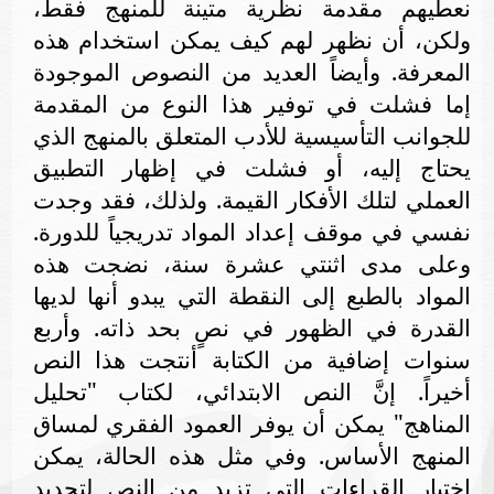
نعطيهم مقدمة نظرية متينة للمنهج فقط،
ولكن، أن نظهر لهم كيف يمكن استخدام هذه
المعرفة. وأيضاً العديد من النصوص الموجودة
إما فشلت في توفير هذا النوع من المقدمة
للجوانب التأسيسية للأدب المتعلق بالمنهج الذي
يحتاج إليه، أو فشلت في إظهار التطبيق
العملي لتلك الأفكار القيمة. ولذلك، فقد وجدت
نفسي في موقف إعداد المواد تدريجياً للدورة.
وعلى مدى اثنتي عشرة سنة، نضجت هذه
المواد بالطبع إلى النقطة التي يبدو أنها لديها
القدرة في الظهور في نصٍ بحد ذاته. وأربع
سنوات إضافية من الكتابة أنتجت هذا النص
أخيراً.
إنَّ النص الابتدائي، لكتاب "تحليل
المناهج" يمكن أن يوفر العمود الفقري لمساق
المنهج الأساس. وفي مثل هذه الحالة، يمكن
اختيار القراءات التي تزيد من النص لتحديد