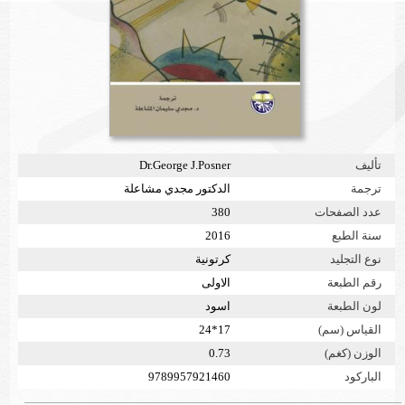
تأليف
Dr.George J.Posner
ترجمة
الدكتور مجدي مشاعلة
عدد الصفحات
380
سنة الطبع
2016
نوع التجليد
كرتونية
رقم الطبعة
الاولى
لون الطبعة
اسود
القياس (سم)
17*24
الوزن (كغم)
0.73
الباركود
9789957921460