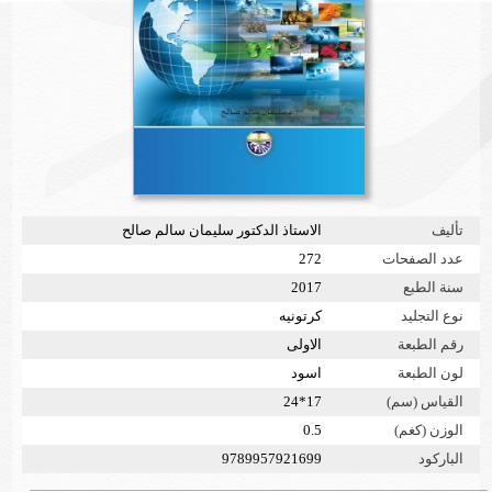
تأليف
الاستاذ الدكتور سليمان سالم صالح
عدد الصفحات
272
سنة الطبع
2017
نوع التجليد
كرتونيه
رقم الطبعة
الاولى
لون الطبعة
اسود
القياس (سم)
17*24
الوزن (كغم)
0.5
الباركود
9789957921699