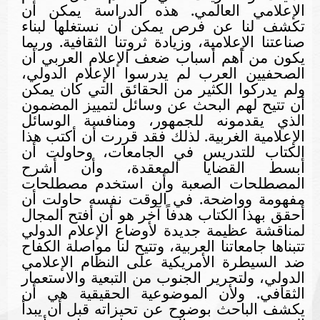
الإعلامي العالمي. هذه الدراسة يمكن أن
تكشف لنا عن فرص يمكن أن نستغلها لبناء
صناعتنا الإعلامية، وزيادة ثروتنا الثقافية. وربما
يكون من أهم أسباب ضعف الإعلام العربي أن
الصحفيين العرب لم يدرسوا الإعلام الدولي،
ولم يدركوا الكثير من الحقائق التي كان يمكن
أن تتيح لهم البحث عن وسائل لتمييز المضمون
الذي يقدمونه للجمهور، ومنافسة الوسائل
الإعلامية الغربية. لذلك فقد قررت أن أكتب هذا
الكتاب للتدريس في الجامعات، وحاولت أن
أبسط القضايا المعقدة، وأن أشرح
المصطلحات الصعبة وأن استخدم مصطلحات
مفهومة وواضحة. في الوقت نفسه حاولت أن
أحقق بهذا الكتاب هدفاً آخر هو أن أفتح المجال
لمناقشة عظيمة جديدة لأوضاع الإعلام الدولي
تتبناها جامعاتنا العربية، وتتيح لنا مواصلة الكفاح
ضد السيطرة الأمريكية على النظام الإعلامي
الدولي، ولتحرير الجنوب من التبعية والاستعمار
الثقافي. ولأن الموضوعية الحقيقية هي أن
يكشف الباحث بوضوح عن تحيزاته قبل أن يبدأ