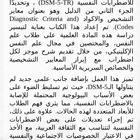
للاضطرابات النفسية
(DSM-5-TR)
، وتحديدًا
الجزء الثاني من الدليل وهو بعنوان معاير
التشخيص والاكواد (
Diagnostic Criteria and
Codes
). تم إعداد هذا الكتاب بعناية لتيسير
دراسة هذه المادة العلمية على طلاب علم
النفس، والمختصين في مجال علم النفس
الإكلينيكي، من خلال تقديم شرح موجز لكل
اضطراب مع إبراز المعايير التشخيصية
والخصائص السريرية الأساسية
.
تميز هذا العمل بإضافة جانب علمي جديد لم
يتناولها الـ
DSM-5
، حيث تم تسليط الضوء على
بعض الأسباب البيولوجية المحتملة للإصابة
بالاضطرابات النفسية، مما يثري فهم الطلاب
للأبعاد المتعددة لهذه الحالات. علاوة على ذلك،
تم إجراء تعديلات على
بعض الاضطرابات
النفسية
لتتناسب مع الثقافة العربية، مع الأخذ
في الاعتبار الخصوصيات الاجتماعية والنفسية