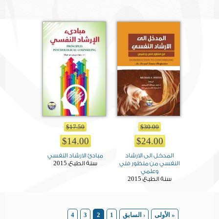
$17.50
$30.00
$14.00
$24.00
المدخل الى الارشاد
مبادئ الارشاد النفسي
2015
النفسي من منظور فني
سنة الطبع:
وعلمي
2015
سنة الطبع:
Pages
« الأولى
‹ السابق
1
2
3
4