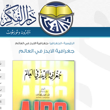
Skip to main content
You are here
الرئيسية
»
الجغرافيا
» جغرافية الايدز في العالم
جغرافية الايدز في العالم
ت
ع
س
نو
ر
ل
ا
ا