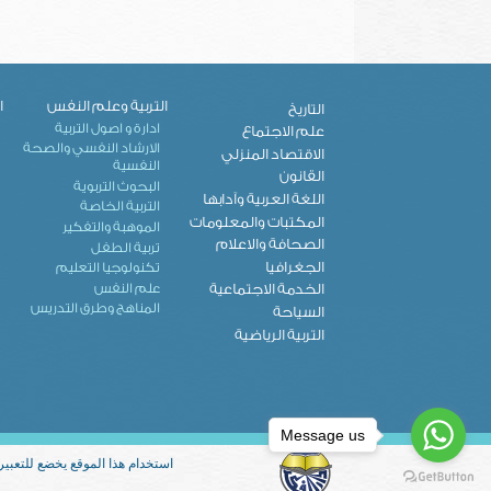
التربية وعلم النفس
ا
التاريخ
ادارة و اصول التربية
علم الاجتماع
الارشاد النفسي والصحة
الاقتصاد المنزلي
النفسية
القانون
البحوث التربوية
اللغة العربية وآدابها
التربية الخاصة
المكتبات والمعلومات
الموهبة والتفكير
الصحافة والاعلام
تربية الطفل
الجغرافيا
تكنولوجيا التعليم
علم النفس
الخدمة الاجتماعية
المناهج وطرق التدريس
السياحة
التربية الرياضية
Message us
استخدام هذا الموقع يخضع للتعبير