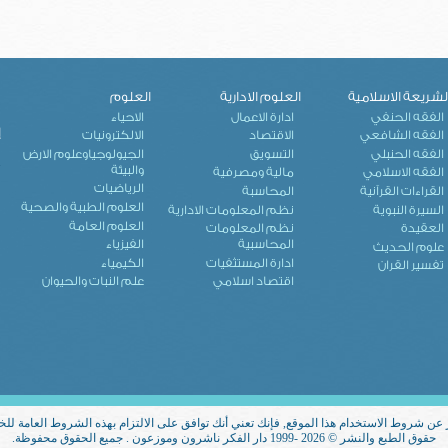
لشريعة الاسلامية
العلوم الادارية
العلوم
ك
الفقه الحنفي
ادارة الاعمال
الاحياء
إ
الفقه الشافعي
الاقتصاد
الالكترونيات
الفقه الحنبلي
التسويق
الجيولوجياوعلوم الارض
والبيئة
الفقه الاسلامي
مالية ومصرفية
الرياضيات
القراءات القرآنية
المحاسبة
العلوم الطبية والصحية
السيرة النبوية
نظم المعلومات الادارية
العلوم العامة
العقيدة
نظم المعلومات
المحاسبية
الفيزياء
علوم الحديث
ادارة المستثفيات
الكيمياء
تفسير القران
اقتصاد اسلامي
علم النبات والحيوان
 عن شروط الاستخدام هذا الموقع, فإنك تعني أنك توافق على الالتزام بهذه الشروط العامة للخ
حقوق الطبع والنشر © 2026 -1999 دار الفكر ناشرون وموزعون . جميع الحقوق محفوظة.