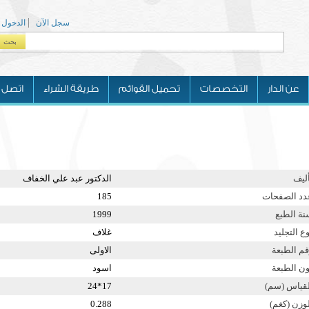
سجل الآن
الدخول
بحث
Search form
عن الدار
التخصصات
تحميل القوائم
طريقة الشراء
اتصل ب
أليف
الدكتور عبد علي الخفاف
دد الصفحات
185
نة الطبع
1999
ع التجليد
غلاف
قم الطبعة
الاولى
ون الطبعة
اسود
لقياس (سم)
17*24
لوزن (كغم)
0.288