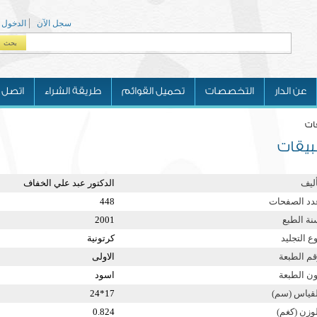
سجل الآن
الدخول
بحث
Search form
عن الدار
التخصصات
تحميل القوائم
طريقة الشراء
اتصل ب
ات
بيقات
أليف
الدكتور عبد علي الخفاف
دد الصفحات
448
نة الطبع
2001
ع التجليد
كرتونية
قم الطبعة
الاولى
ون الطبعة
اسود
لقياس (سم)
17*24
لوزن (كغم)
0.824