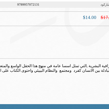
باركود
9789957072131
$14.00
$17
فية البشرية ,التي تمثل اسسا عامة في منهج هذا الحقل الواسع والمتعد
ادلة بين الانسان كفرد ومجتمع والنظام البييئي
واحتوى الكتاب على ا