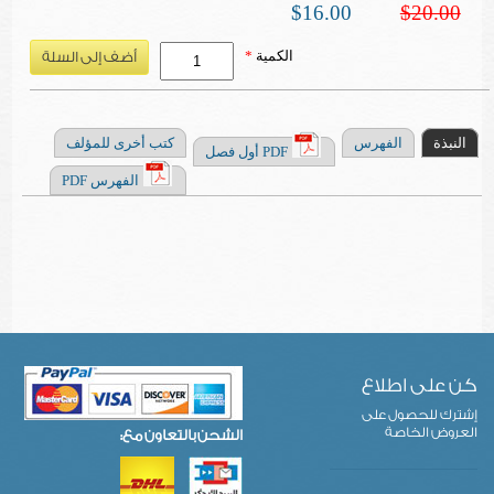
$16.00
$20.00
الكمية
*
النبذة
الفهرس
كتب أخرى للمؤلف
PDF أول فصل
الفهرس PDF
كن على اطلاع
إشترك للحصول على
العروض الخاصة
الشحن بالتعاون مع: