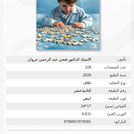
تأليف
الاستاذ الدكتور فتحي عبد الرحمن جروان
عدد الصفحات
328
سنة الطبع
2026
نوع التجليد
غلاف
رقم الطبعة
الثانيةعشر
لون الطبعة
ابيض
القياس (سم)
17*24
الوزن (كغم)
0.631
الباركود
9789957079581