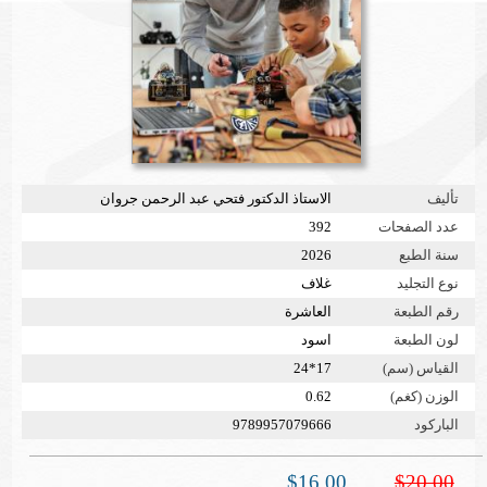
تأليف
الاستاذ الدكتور فتحي عبد الرحمن جروان
عدد الصفحات
392
سنة الطبع
2026
نوع التجليد
غلاف
رقم الطبعة
العاشرة
لون الطبعة
اسود
القياس (سم)
17*24
الوزن (كغم)
0.62
الباركود
9789957079666
$16.00
$20.00