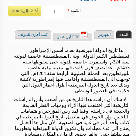
الكمية
*
النبذة
الفهرس
كتب أخرى للمؤلف
PDF أول فصل
بدأ تاريخ الدولة البيزنطية بعدما أسس الإمبراطور
قسطنطين الكبير الدولة وبنى القسطنطينية عاصمة لدولته
سنة 324م واستمرت عاصمة للدولة حتى سقوطها سنة
1453م ، عدا نصف قرن كانت فيها مدينة نيقية عاصمة
للبيزنطيين بعد الحملة الصليبية الرابعة سنة 1204م ، التي
توجهت الى القسطنطينية وأقامت فيها إمبراطورية لاتينية
وبذلك يعد تاريخ الدولة البيزنطية أطول اعمار الدول التي
حكمت في العصور الوسطى .
لا شك أن دراسة هذا التاريخ هو من أصعب وأدق الدراسات
التاريخية التي اختلفت فيها الآراء ووجهات النظر القديمة
والحديثة في دراسته وفقا لمدارس المؤرخين واهتمامات
الباحثين وإن الخوض في تفاصيل تاريخ الدولة البيزنطية في
كتاب واحد أمر في غاية في الصعوبة ؛ لأن مثل هذا العمل
يحتاج الى عدة مجلدات وأن تكوين الدولة البيزنطية وتطورها
منذ بدايتها حتى زوالها بحدود الزمان والمكان ومسايرة