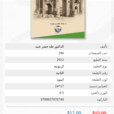
تأليف
الدكتور طه خضر عبيد
عدد الصفحات
296
سنة الطبع
2012
نوع التجليد
كرتونية
رقم الطبعة
الثانية
لون الطبعة
اسود
القياس (سم)
17*24
الوزن (كغم)
0.5
الباركود
9789957076740
$12.00
$15.00