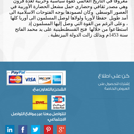
معروفا في التاريخ العالمي كقوة سياسية وحربية لعدة قرون
وهي مصدر ثقافي وحضاري حمل مشعل الحضارة الأوربية في
العصور الوسطى وكان لصمودها بوجه الفتوحات الاسلامية الى
أمد طويل حفظا لأوربا ولولاها لوصل المسلمون الى أوربا كلها
، وعلى الرغم من القوة التي وصل إليها المسلمون إذ
استطاعوا من خلالها فتح القسطنطينية على يد محمد الفاتح
سنة 1453م وبذلك زالت الدولة البيزنطية .
كن على اطلاع
إشترك للحصول على
العروض الخاصة
الشحن بالتعاون مع:
للتواصل معنا عبر مواقع التواصل
الاجتماعي: