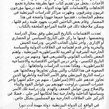
الأحداث ، يجعل من تقديم كتاب عنها بطريقة مختارة تجمع
الاتجاهات والاهتمامات كلها بهذه الدولة ، فقد درسها مؤرخون
غربيون وشرقيون وظهرت مراكز للدراسات البيزنطية في
معظم الجامعات ، فقدموا جميعا جهودا واضحة في هذا
المضمار وقام بعض الباحثين العرب بجهود طيبة رغم قلتها ،
ويمكن ملاحظة ذلك في قائمة المراجع الملحقة بالكتاب .
تعددت الاهتمامات بالتاريخ البيزنطي وفق مجال الدراسة
وتخصصها ، فمنها ما ركز على التاريخ السياسي أو الحضاري
أو الإداري ، وآخر تناول الجانب الحربي ودراسة الجيش
والبحرية وآخر قدم اهتمامه في العلاقات الدولية والسياسة
الخارجية الشرقية أو الغربية للامبراطورية البيزنطية ، واهتم
البعض بالجانب القانوني والتشريعي فيها ومنهم من درس
التاريخ الكنسي ، وآخر درس النواحي الاقتصادية والاجتماعية
للامبراطورية ، وهكذا تعددت الدراسات واتجاهاتها ، إن
الصعوبة في هذا الكتاب والتي يمكن تجاوزها ومعالجتها هي
دراسة التاريخ البيزنطي وفق الأسر الحاكمة وأباطرتها الذين
تجاوز عددهم على (86) إمبراطورا ، منهم من حكم أشهرا وآخر
عشرات السنين ،تراوحت عهودهم بين عوامل القوة والبناء
والإصلاح وبين عوامل الضعف والهدم وإن دراسة تلك الأسر
وسياستها الداخلية والخارجية تبعا لحكامها أمر جلي ، فضلا عن
التركيز على العلاقات الخارجية مع المسلمين بشكل خاص .
في الواقع إن الدولة البيزنطية دولة مهمة أدت دورا