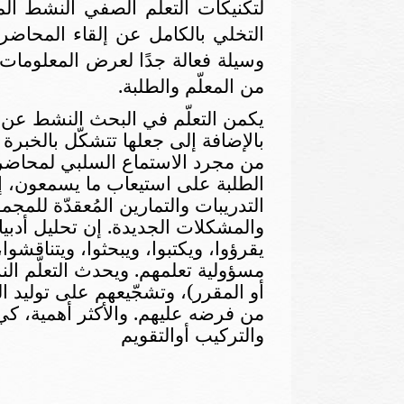
لتكنيكات التعلّم الصفي النشط ا
التخلي بالكامل عن إلقاء المحا
وسيلة فعالة جدًا لعرض المعلومات
من المعلّم والطلبة.
يكمن التعلّم في البحث النشط عن ال
بالإضافة إلى جعلها تتشكّل بالخبرة ..
من مجرد الاستماع السلبي لمحاضرة
الطلبة على استيعاب ما يسمعون، إل
التدريبات والتمارين المُعقدّة للم
والمشكلات الجديدة. إن تحليل أدبي
يقرؤوا، ويكتبوا، ويبحثوا، ويتناقش
مسؤولية تعلمهم. و
يحدث التعلّم الن
أو المقرر)، وتشجّيعهم على توليد الم
من فرضه عليهم.
والأكثر أهمية، ك
والتركيب أوالتقويم