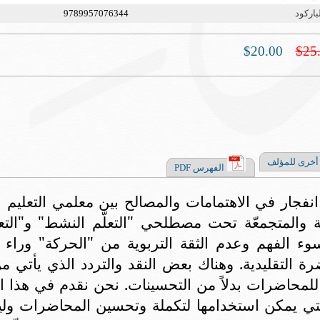
باركود
9789957076344
$20.00
$25
أخرى للمؤلف
الفهرس PDF
نفجار في الاهتمامات والمصالح بين معلمي التعليم ا
ة والمتجمعّة تحت مصطلحي "التعلّم النشط" و"التعل
سوء الفهم وعدم الثقة التربوية من "الحركة" وراء ال
 التقليدية. وهناك بعض النقد والتردد الذي يأتي من
ة للمحاضرات بدلاً من التحسينات. نحن نقدم في هذا
لتي يمكن استخدامها لتكملة وتحسين المحاضرات وليس 