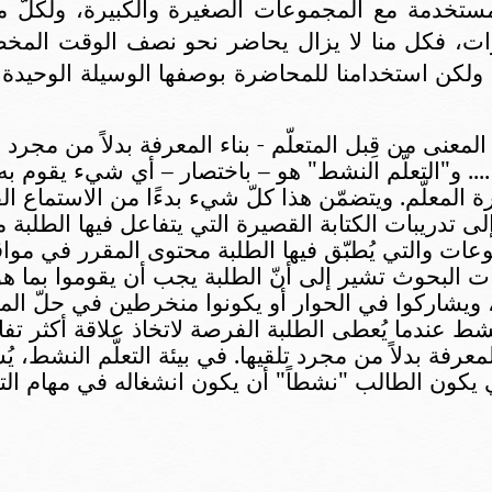
لمستخدمة مع المجموعات الصغيرة والكبيرة، ولكلّ 
ضرات، فكل منا لا يزال يحاضر نحو نصف الوقت ال
 ولكن استخدامنا للمحاضرة بوصفها الوسيلة الوحيد
معنى من قِبل المتعلّم - بناء المعرفة بدلاً من مجرد
.. و
"التعلّم النشط" هو – باختصار – أي شيء يقوم به
 المعلّم.
ويتضمّن هذا كلّ شيء بدءًا
من الاستماع ال
ى تدريبات الكتابة القصيرة التي يتفاعل فيها الطلبة
جموعات والتي يُطبّق فيها الطلبة محتوى المقرر في موا
ات البحوث تشير إلى أنّ الطلبة يجب أن يقوموا بما ه
وا، ويشاركوا في الحوار أو يكونوا منخرطين في حلّ ا
شط عندما يُعطى الطلبة الفرصة لاتخاذ علاقة أكثر تفاعل
عرفة بدلاً من مجرد تلقيها. في بيئة التعلّم النشط، يُسه
ي يكون الطالب "نشطاً" أن يكون انشغاله في مهام التف