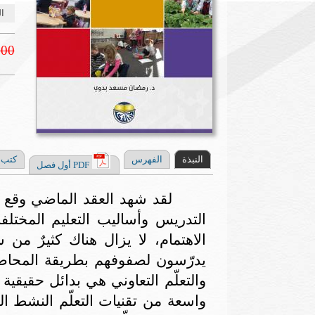
ال
.00
النبذة
الفهرس
كتب 
PDF أول فصل
لقد شهد العقد الماضي وقع ا
التدريس وأساليب التعليم المختلف
الاهتمام، لا يزال هناك كثيرٌ من 
يدرّسون لصفوفهم بطريقة المحاضرة
والتعلّم التعاوني هي بدائل حقيقي
واسعة من تقنيات التعلّم النشط ا