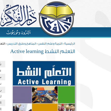
Skip to main content
You are here
الرئيسية
»
التربية وعلم النفس
»
المناهج وطرق التدريس
» التعلم ال
التعلم النشط Active learning
ت
ع
س
نو
ر
ل
ا
ا