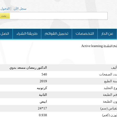
سجل الآن
الدخول
بحث
Search form
عن الدار
التخصصات
تحميل القوائم
طريقة الشراء
اتصل ب
نشط Active learning
أليف
الدكتور رمضان مسعد بدوي
دد الصفحات
540
نة الطبع
2019
ع التجليد
كرتونيه
قم الطبعة
الثانية
ون الطبعة
ابيض
لقياس (سم)
17*24
لوزن (كغم)
0.938